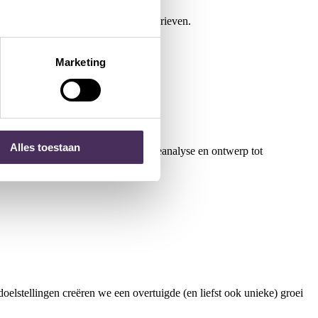
 producten voor tegen de laagste tarieven.
Marketing
Alles toestaan
 zijn onze corebusiness, van behoefteanalyse en ontwerp tot
oelstellingen creëren we een overtuigde (en liefst ook unieke) groei