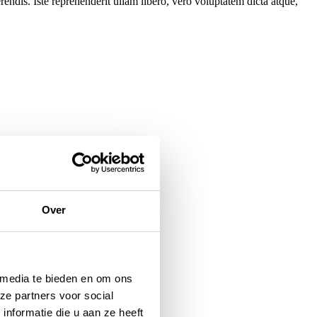
ndis. Iste reprehenderit ullam libero, vero voluptatem dicta atque,
en mensen. Tussen jou en ons.
Over
 media te bieden en om ons
ze partners voor social
nformatie die u aan ze heeft