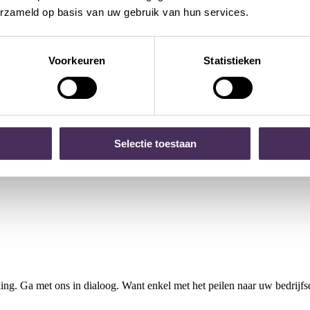
erzameld op basis van uw gebruik van hun services.
andigheden te trainen. Op basis van uw wensen stellen wij bijpassende
Voorkeuren
Statistieken
Selectie toestaan
ioneren ons tussen het studiebureau en de installateur. Totaalprojecten
ng. Ga met ons in dialoog. Want enkel met het peilen naar uw bedrijfsd