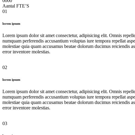
0000
Aantal FTE’S
01
lorem ipsum
Lorem ipsum dolor sit amet consectetur, adipisicing elit. Omnis repelle
numquam perferendis accusantium voluptas iure tempora repellat aspern
molestiae quia quam accusamus beatae dolorum ducimus reiciendis asper
error inventore molestias.
02
lorem ipsum
Lorem ipsum dolor sit amet consectetur, adipisicing elit. Omnis repelle
numquam perferendis accusantium voluptas iure tempora repellat aspern
molestiae quia quam accusamus beatae dolorum ducimus reiciendis asper
error inventore molestias.
03