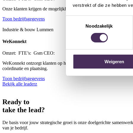
verstrekt of die ze hebben v
Onze klanten krijgen de mogelijkheid om onder de best mogelijke omst
Toestemmingsselectie
Toon bedrijfsgegevens
Noodzakelijk
Industrie & bouw
Lummen
WeKonnekt
Omzet:
FTE’s:
Gsm CEO:
Weigeren
WeKonnekt ontzorgt klanten op het vlak van alle technieken. Wij posit
coördinatie en plaatsing.
Toon bedrijfsgegevens
Bekijk alle leaderz
Ready to
take the lead
?
De basis voor jouw strategische groei is onze doelgerichte samenwerki
van je bedrijf.