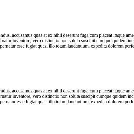
ndus, accusamus quas at ex nihil deserunt fuga cum placeat itaque amet v
atur inventore, vero distinctio non soluta suscipit cumque quidem inci
natur esse fugiat quasi illo totam laudantium, expedita dolorem perfere
ndus, accusamus quas at ex nihil deserunt fuga cum placeat itaque amet v
atur inventore, vero distinctio non soluta suscipit cumque quidem inci
natur esse fugiat quasi illo totam laudantium, expedita dolorem perfere