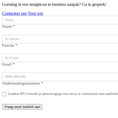
Goesting in een straight-on to business aanpak? Ga in gesprek!
Contacteer ons
Voor wie
Download
onze
Naam
*
toolzkit
Formulier
Functie
*
Email
*
Ondernemingsnummer
*
Leaderz BV verwerkt je persoonsgegevens om je te contacteren naar aanleidi
Vraag onze toolzkit aan