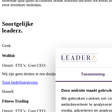
molestiae quia quam accusamus beatae dolorum ducimus reiciendis asper
error inventore molestias.
Soortgelijke
leaderz
.
Genk
Wolfish
Omzet:
FTE’s:
Gsm CEO:
Wij zijn geen dertien in een dozijn marketingbureau. We geloven in 
Toestemming
Toon bedrijfsgegevens
Deze website maakt gebruik
Hasselt
We gebruiken cookies om cont
Fitness Trading
websiteverkeer te analyseren
media, adverteren en analys
Omzet:
FTE’s:
Gsm CEO: