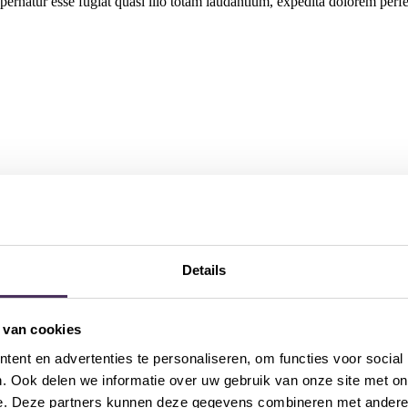
natur esse fugiat quasi illo totam laudantium, expedita dolorem perfere
een directe en gedurfde aanpak, maar bovenal in een samenwerking tuss
Details
 van cookies
ent en advertenties te personaliseren, om functies voor social
. Ook delen we informatie over uw gebruik van onze site met on
e. Deze partners kunnen deze gegevens combineren met andere i