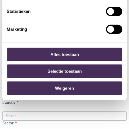
Schrijf mij in
Statistieken
Marketing
Download onze
toolzkit !
Download
Alles toestaan
onze
Naam
*
toolzkit
Formulier
Selectie toestaan
Voornaam
*
Weigeren
Functie
*
Sector
*