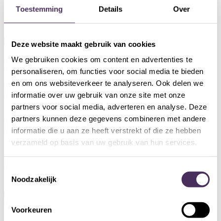
BE0790.132.207
Toestemming
Details
Over
Copyright © LeaderZ 2026
Branded by
MENTALL
Deze website maakt gebruik van cookies
We gebruiken cookies om content en advertenties te
Ontvang onze
nieuwsbrief !
personaliseren, om functies voor social media te bieden
en om ons websiteverkeer te analyseren. Ook delen we
Nieuwsbrief
informatie over uw gebruik van onze site met onze
Formulier
Naam
*
partners voor social media, adverteren en analyse. Deze
partners kunnen deze gegevens combineren met andere
informatie die u aan ze heeft verstrekt of die ze hebben
Voornaam
*
verzameld op basis van uw gebruik van hun services.
Toestemmingsselectie
Email
*
Noodzakelijk
Leaderz BV verwerkt je persoonsgegevens om je te contacteren naar
aanleiding van je aanvraag. Meer informatie over hoe wij omgaan met
Voorkeuren
persoonsgegevens vind je in onze privacyverklaring.